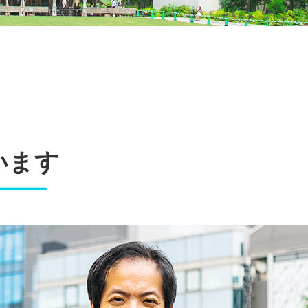
。
います